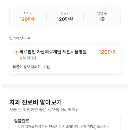
최저가
평균가
병원 수
120만원
120만원
1곳
swap_vert
가격 낮은 순
의료법인 자산의료재단 제천서울병원
120만원
1
충북 제천시
비급여 정보 자세히보기
open_in_new
치과 진료비 알아보기
시술 전 확인하면 좋은 정보를 정리했어요.
임플란트
손상된 치아를 대체하는 인공치아 시술입니다. 소재(PFM, 올세라믹,