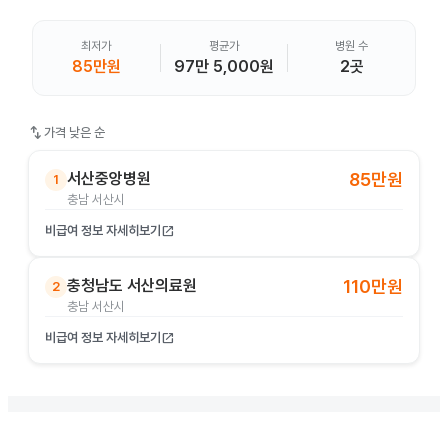
최저가
평균가
병원 수
85만원
97만 5,000원
2곳
swap_vert
가격 낮은 순
서산중앙병원
85만원
1
충남 서산시
비급여 정보 자세히보기
open_in_new
충청남도 서산의료원
110만원
2
충남 서산시
비급여 정보 자세히보기
open_in_new