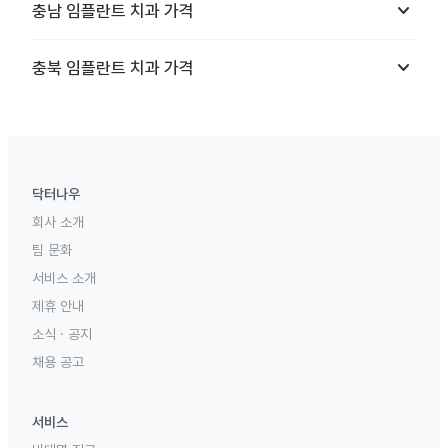
keyboard_arrow_down
충남
임플란트 치과
가격
keyboard_arrow_down
충북
임플란트 치과
가격
닥터나우
회사 소개
팀 문화
서비스 소개
제휴 안내
소식 · 공지
채용 공고
서비스