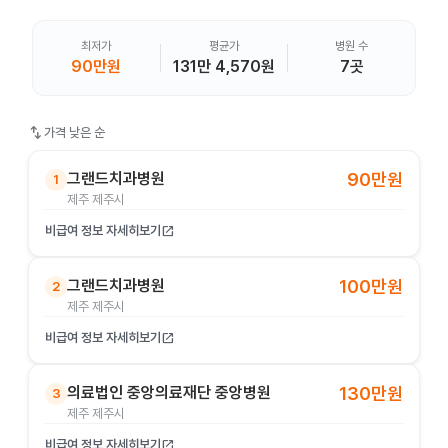
최저가
평균가
병원 수
90만원
131만 4,570원
7곳
swap_vert
가격 낮은 순
그랜드치과병원
90만원
1
제주 제주시
비급여 정보 자세히보기
open_in_new
그랜드치과병원
100만원
2
제주 제주시
비급여 정보 자세히보기
open_in_new
의료법인 중앙의료재단 중앙병원
130만원
3
제주 제주시
비급여 정보 자세히보기
open_in_new