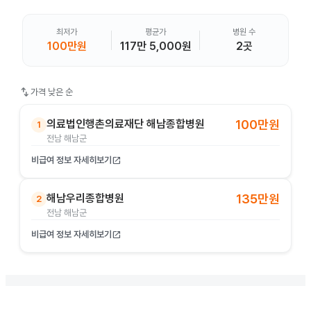
최저가
평균가
병원 수
100만원
117만 5,000원
2곳
swap_vert
가격 낮은 순
의료법인행촌의료재단 해남종합병원
100만원
1
전남 해남군
비급여 정보 자세히보기
open_in_new
해남우리종합병원
135만원
2
전남 해남군
비급여 정보 자세히보기
open_in_new