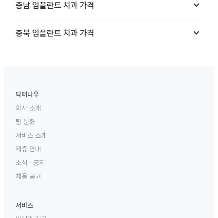
keyboard_arrow_down
충남
임플란트 치과
가격
keyboard_arrow_down
충북
임플란트 치과
가격
닥터나우
회사 소개
팀 문화
서비스 소개
제휴 안내
소식 · 공지
채용 공고
서비스