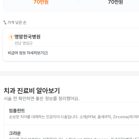
70만원
70만원
swap_vert
가격 낮은 순
영암한국병원
1
전남 영암군
비급여 정보 자세히보기
open_in_new
치과 진료비 알아보기
시술 전 확인하면 좋은 정보를 정리했어요.
임플란트
손상된 치아를 대체하는 인공치아 시술입니다. 소재(PFM, 올세라믹, Zirconia)에 
크라운