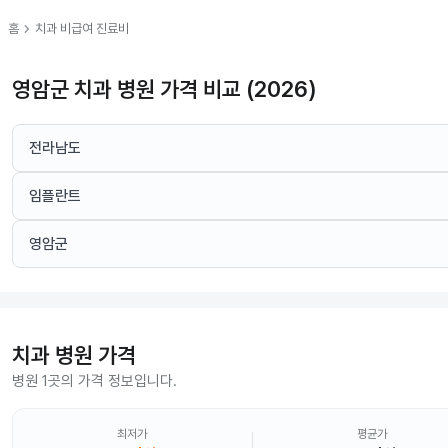
chevron_right
홈
치과
비급여 진료비
영암군 치과 병원 가격 비교 (2026)
전라남도
임플란트
영암군
치과
병원 가격
병원 1곳의 가격 정보입니다.
최저가
평균가