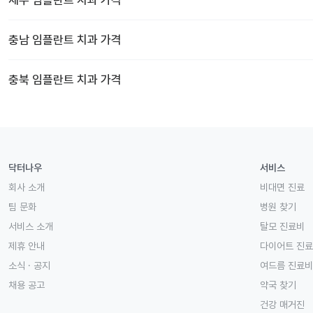
충남
임플란트 치과
가격
충북
임플란트 치과
가격
닥터나우
서비스
회사 소개
비대면 진료
팀 문화
병원 찾기
서비스 소개
탈모 진료비
제휴 안내
다이어트 진
소식 · 공지
여드름 진료비
채용 공고
약국 찾기
건강 매거진