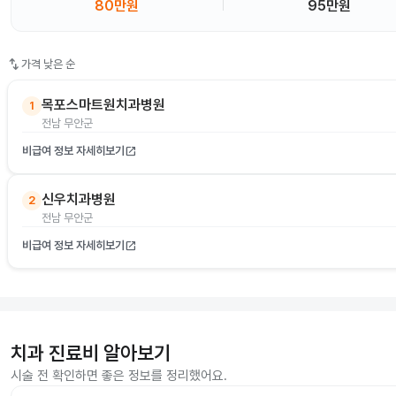
80만원
95만원
swap_vert
가격 낮은 순
목포스마트원치과병원
1
전남 무안군
비급여 정보 자세히보기
open_in_new
신우치과병원
2
전남 무안군
비급여 정보 자세히보기
open_in_new
치과 진료비 알아보기
시술 전 확인하면 좋은 정보를 정리했어요.