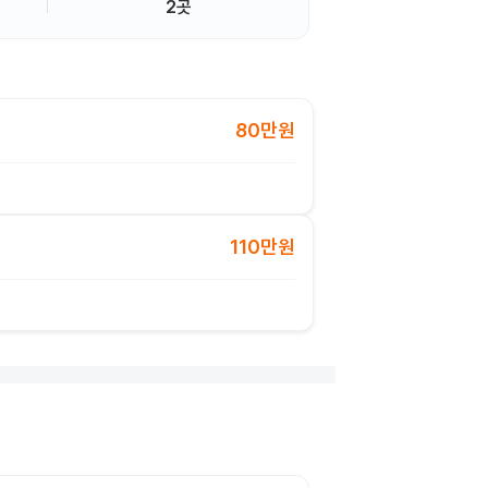
2곳
80만원
110만원