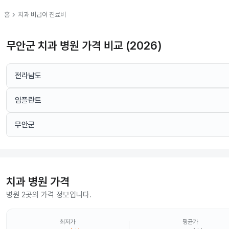
chevron_right
홈
치과
비급여 진료비
무안군 치과 병원 가격 비교 (2026)
전라남도
임플란트
무안군
치과
병원 가격
병원 2곳의 가격 정보입니다.
최저가
평균가