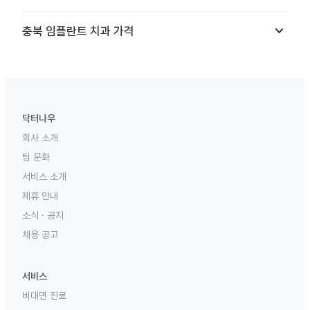
keyboard_arrow_down
충북
임플란트 치과
가격
닥터나우
회사 소개
팀 문화
서비스 소개
제휴 안내
소식 · 공지
채용 공고
서비스
비대면 진료