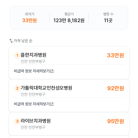
최저가
평균가
병원 수
33만원
123만 8,182원
11곳
swap_vert
가격 낮은 순
플란치과병원
33만원
1
인천 인천부평구
비급여 정보 자세히보기
open_in_new
가톨릭대학교인천성모병원
92만원
2
인천 인천부평구
비급여 정보 자세히보기
open_in_new
라이브치과병원
95만원
3
인천 인천부평구