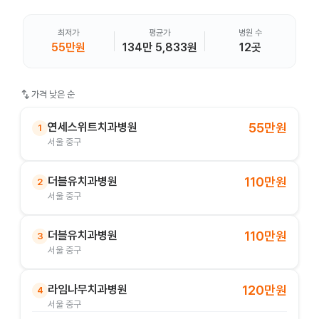
최저가
평균가
병원 수
55만원
134만 5,833원
12곳
swap_vert
가격 낮은 순
연세스위트치과병원
55만원
1
서울 중구
더블유치과병원
110만원
2
서울 중구
더블유치과병원
110만원
3
서울 중구
라임나무치과병원
120만원
4
서울 중구