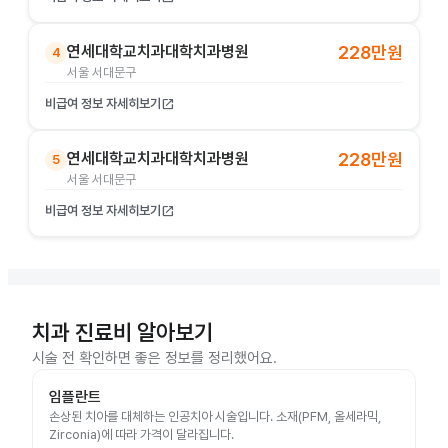
연세대학교치과대학치과병원
228만원
4
서울 서대문구
비급여 정보 자세히보기
open_in_new
연세대학교치과대학치과병원
228만원
5
서울 서대문구
비급여 정보 자세히보기
open_in_new
치과 진료비 알아보기
시술 전 확인하면 좋은 정보를 정리했어요.
임플란트
손상된 치아를 대체하는 인공치아 시술입니다. 소재(PFM, 올세라믹,
Zirconia)에 따라 가격이 달라집니다.