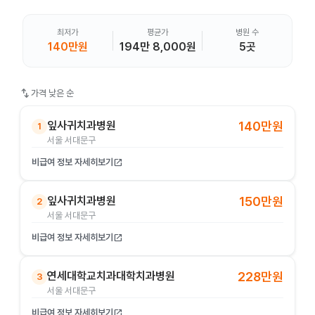
최저가
평균가
병원 수
140만원
194만 8,000원
5곳
swap_vert
가격 낮은 순
잎사귀치과병원
140만원
1
서울 서대문구
비급여 정보 자세히보기
open_in_new
잎사귀치과병원
150만원
2
서울 서대문구
비급여 정보 자세히보기
open_in_new
연세대학교치과대학치과병원
228만원
3
서울 서대문구
비급여 정보 자세히보기
open_in_new