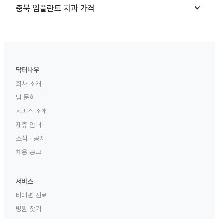
keyboard_arrow_down
충북
임플란트 치과
가격
닥터나우
회사 소개
팀 문화
서비스 소개
제휴 안내
소식 · 공지
채용 공고
서비스
비대면 진료
병원 찾기