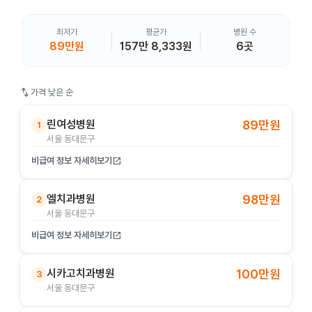
최저가
평균가
병원 수
89만원
157만 8,333원
6곳
swap_vert
가격 낮은 순
린여성병원
89만원
1
서울 동대문구
비급여 정보 자세히보기
open_in_new
엘치과병원
98만원
2
서울 동대문구
비급여 정보 자세히보기
open_in_new
시카고치과병원
100만원
3
서울 동대문구