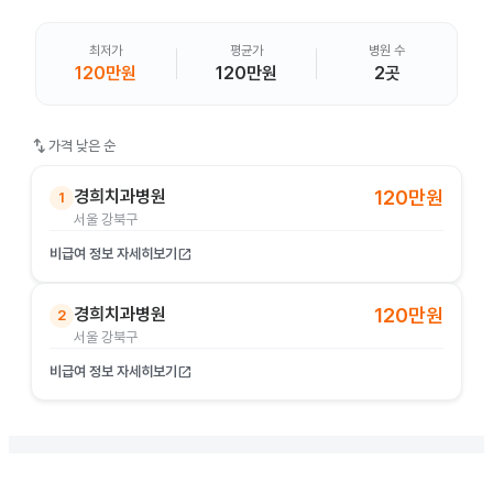
최저가
평균가
병원 수
120만원
120만원
2곳
swap_vert
가격 낮은 순
경희치과병원
120만원
1
서울 강북구
비급여 정보 자세히보기
open_in_new
경희치과병원
120만원
2
서울 강북구
비급여 정보 자세히보기
open_in_new