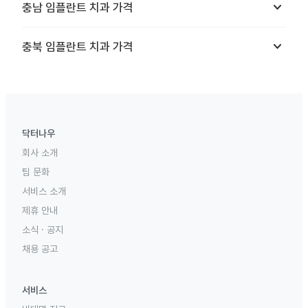
keyboard_arrow_down
충남
임플란트 치과
가격
keyboard_arrow_down
충북
임플란트 치과
가격
닥터나우
회사 소개
팀 문화
서비스 소개
제휴 안내
소식 · 공지
채용 공고
서비스