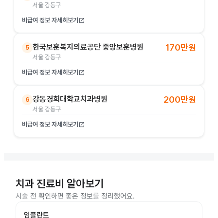
서울 강동구
비급여 정보 자세히보기
open_in_new
한국보훈복지의료공단 중앙보훈병원
170만원
5
서울 강동구
비급여 정보 자세히보기
open_in_new
강동경희대학교치과병원
200만원
6
서울 강동구
비급여 정보 자세히보기
open_in_new
치과 진료비 알아보기
시술 전 확인하면 좋은 정보를 정리했어요.
임플란트