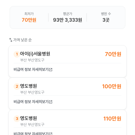
최저가
평균가
병원 수
70만원
93만 3,333원
3곳
swap_vert
가격 낮은 순
아이(i)서울병원
70만원
1
부산 부산영도구
비급여 정보 자세히보기
open_in_new
영도병원
100만원
2
부산 부산영도구
비급여 정보 자세히보기
open_in_new
영도병원
110만원
3
부산 부산영도구
비급여 정보 자세히보기
open_in_new