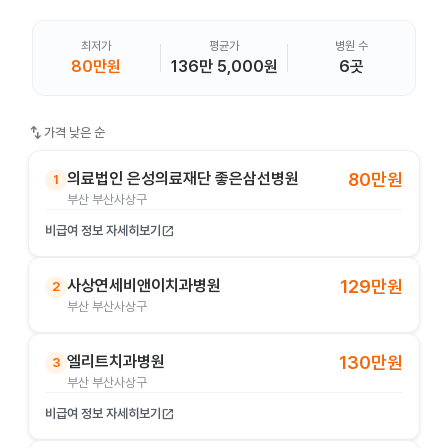
최저가
평균가
병원 수
80만원
136만 5,000원
6곳
swap_vert
가격 낮은 순
의료법인 은성의료재단 좋은삼선병원
80만원
1
부산 부산사상구
비급여 정보 자세히보기
open_in_new
사상연세비앤이치과병원
129만원
2
부산 부산사상구
엘리트치과병원
130만원
3
부산 부산사상구
비급여 정보 자세히보기
open_in_new