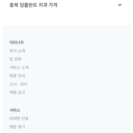
keyboard_arrow_down
충북
임플란트 치과
가격
닥터나우
회사 소개
팀 문화
서비스 소개
제휴 안내
소식 · 공지
채용 공고
서비스
비대면 진료
병원 찾기