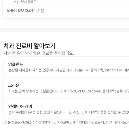
부산 부산동래구
비급여 정보 자세히보기
open_in_new
치과 진료비 알아보기
시술 전 확인하면 좋은 정보를 정리했어요.
임플란트
손상된 치아를 대체하는 인공치아 시술입니다. 소재(PFM, 올세라믹, Zirconia)에 
크라운
치아를 감싸 보호하는 보철물입니다. 소재(Gold, PFM, Zirconia, 올세라믹)별로
인레이/온레이
충치 부위를 메우는 간접 충전 시술입니다. 금, 레진, 도재(세라믹) 등을 선택할 수 있습
ⓘ
본 정보는 건강보험심사평가원의 비급여 진료비 공개 데이터를 기반으로 제공되며, 실제 진료비는