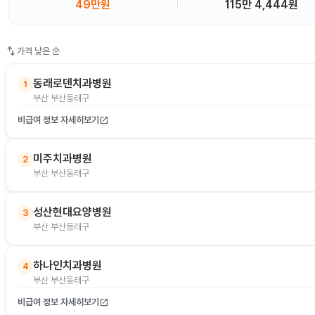
49만원
115만 4,444원
swap_vert
가격 낮은 순
동래로덴치과병원
1
부산 부산동래구
비급여 정보 자세히보기
open_in_new
미주치과병원
2
부산 부산동래구
성산현대요양병원
3
부산 부산동래구
하나인치과병원
4
부산 부산동래구
비급여 정보 자세히보기
open_in_new