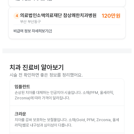
의료법인소맥의료재단 참상쾌한치과병원
120만원
4
부산 부산동구
비급여 정보 자세히보기
open_in_new
치과 진료비 알아보기
시술 전 확인하면 좋은 정보를 정리했어요.
임플란트
손상된 치아를 대체하는 인공치아 시술입니다. 소재(PFM, 올세라믹,
Zirconia)에 따라 가격이 달라집니다.
크라운
치아를 감싸 보호하는 보철물입니다. 소재(Gold, PFM, Zirconia, 올세
라믹)별로 내구성과 심미성이 다릅니다.