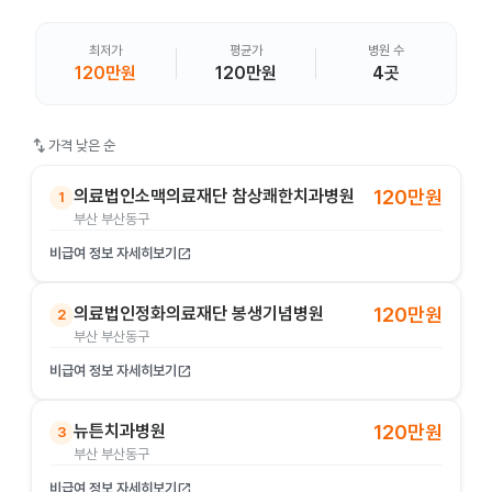
최저가
평균가
병원 수
120만원
120만원
4곳
swap_vert
가격 낮은 순
의료법인소맥의료재단 참상쾌한치과병원
120만원
1
부산 부산동구
비급여 정보 자세히보기
open_in_new
의료법인정화의료재단 봉생기념병원
120만원
2
부산 부산동구
비급여 정보 자세히보기
open_in_new
뉴튼치과병원
120만원
3
부산 부산동구
비급여 정보 자세히보기
open_in_new