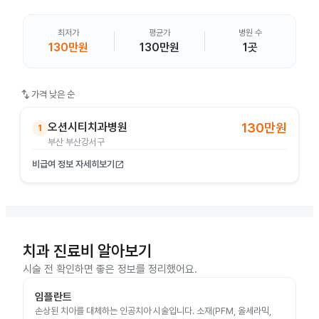
최저가
평균가
병원 수
130만원
130만원
1곳
swap_vert
가격 낮은 순
오션시티치과병원
130만원
1
부산 부산강서구
비급여 정보 자세히보기
open_in_new
치과 진료비 알아보기
시술 전 확인하면 좋은 정보를 정리했어요.
임플란트
손상된 치아를 대체하는 인공치아 시술입니다. 소재(PFM, 올세라믹,