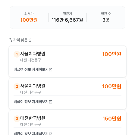
최저가
평균가
병원 수
100만원
116만 6,667원
3곳
swap_vert
가격 낮은 순
서울치과병원
100만원
1
대전 대전동구
비급여 정보 자세히보기
open_in_new
서울치과병원
100만원
2
대전 대전동구
비급여 정보 자세히보기
open_in_new
대전한국병원
150만원
3
대전 대전동구
비급여 정보 자세히보기
open_in_new