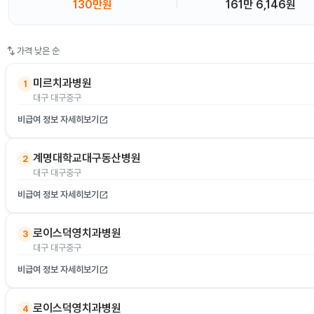
130만원
161만 6,146원
swap_vert
가격 낮은 순
미르치과병원
1
대구 대구중구
비급여 정보 자세히보기
open_in_new
계명대학교대구동산병원
2
대구 대구중구
비급여 정보 자세히보기
open_in_new
로이스덕영치과병원
3
대구 대구중구
비급여 정보 자세히보기
open_in_new
로이스덕영치과병원
4