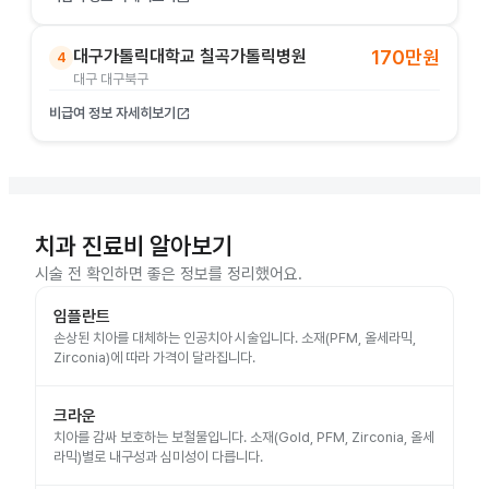
대구가톨릭대학교 칠곡가톨릭병원
170만원
4
대구 대구북구
비급여 정보 자세히보기
open_in_new
치과 진료비 알아보기
시술 전 확인하면 좋은 정보를 정리했어요.
임플란트
손상된 치아를 대체하는 인공치아 시술입니다. 소재(PFM, 올세라믹,
Zirconia)에 따라 가격이 달라집니다.
크라운
치아를 감싸 보호하는 보철물입니다. 소재(Gold, PFM, Zirconia, 올세
라믹)별로 내구성과 심미성이 다릅니다.