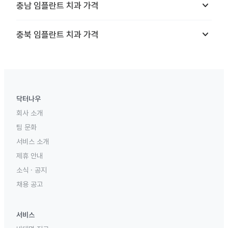
keyboard_arrow_down
충남
임플란트 치과
가격
keyboard_arrow_down
충북
임플란트 치과
가격
닥터나우
회사 소개
팀 문화
서비스 소개
제휴 안내
소식 · 공지
채용 공고
서비스