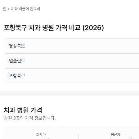
chevron_right
홈
치과
비급여 진료비
포항북구 치과 병원 가격 비교 (2026)
경상북도
임플란트
포항북구
치과
병원 가격
병원 3곳의 가격 정보입니다.
최저가
평균가