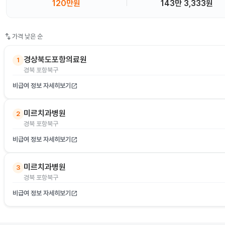
120만원
143만 3,333원
swap_vert
가격 낮은 순
경상북도포항의료원
1
경북 포항북구
비급여 정보 자세히보기
open_in_new
미르치과병원
2
경북 포항북구
비급여 정보 자세히보기
open_in_new
미르치과병원
3
경북 포항북구
비급여 정보 자세히보기
open_in_new