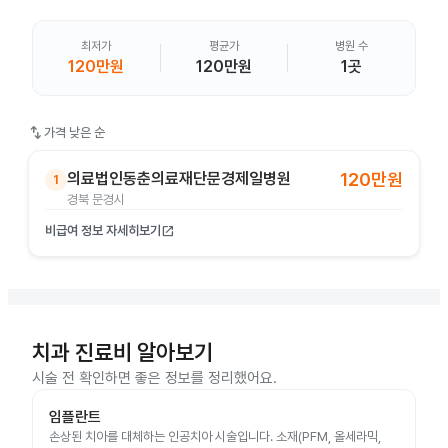
최저가
평균가
병원 수
120만원
120만원
1곳
swap_vert
가격 낮은 순
의료법인동춘의료재단문경제일병원
120만원
1
경북 문경시
비급여 정보 자세히보기
open_in_new
치과 진료비 알아보기
시술 전 확인하면 좋은 정보를 정리했어요.
임플란트
손상된 치아를 대체하는 인공치아 시술입니다. 소재(PFM, 올세라믹,