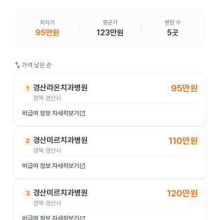
최저가
평균가
병원 수
95만원
123만원
5곳
swap_vert
가격 낮은 순
경산라온치과병원
95만원
1
경북 경산시
비급여 정보 자세히보기
open_in_new
경산미르치과병원
110만원
2
경북 경산시
비급여 정보 자세히보기
open_in_new
경산미르치과병원
120만원
3
경북 경산시
비급여 정보 자세히보기
open_in_new