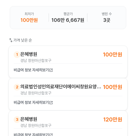
최저가
평균가
병원 수
100만원
106만 6,667원
3곳
swap_vert
가격 낮은 순
은혜병원
100만원
1
경남 창원마산합포구
비급여 정보 자세히보기
open_in_new
의료법인성인의료재단이에이씨창원요양병원
100만원
2
경남 창원마산합포구
비급여 정보 자세히보기
open_in_new
은혜병원
120만원
3
경남 창원마산합포구
비급여 정보 자세히보기
open_in_new