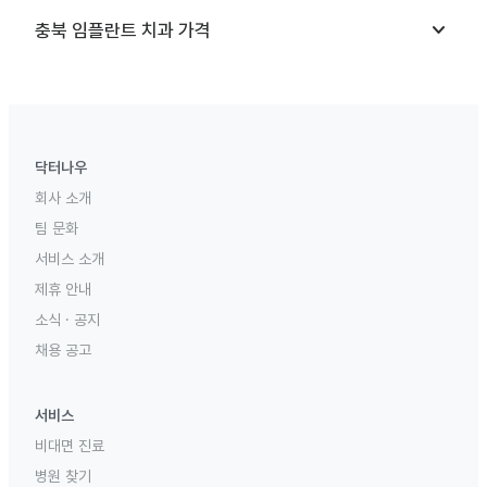
keyboard_arrow_down
충북
임플란트 치과
가격
닥터나우
회사 소개
팀 문화
서비스 소개
제휴 안내
소식 · 공지
채용 공고
서비스
비대면 진료
병원 찾기