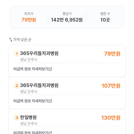
최저가
평균가
병원 수
79만원
142만 6,952원
10곳
swap_vert
가격 낮은 순
365우리들치과병원
79만원
1
경남 진주시
비급여 정보 자세히보기
open_in_new
365우리들치과병원
107만원
2
경남 진주시
비급여 정보 자세히보기
open_in_new
한일병원
130만원
3
경남 진주시
비급여 정보 자세히보기
open_in_new