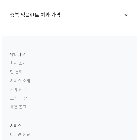
keyboard_arrow_down
충북
임플란트 치과
가격
닥터나우
회사 소개
팀 문화
서비스 소개
제휴 안내
소식 · 공지
채용 공고
서비스
비대면 진료