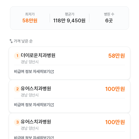
최저가
평균가
병원 수
58만원
118만 9,450원
6곳
swap_vert
가격 낮은 순
더이로운치과병원
58만원
1
경남 양산시
비급여 정보 자세히보기
open_in_new
유어스치과병원
100만원
2
경남 양산시
비급여 정보 자세히보기
open_in_new
유어스치과병원
100만원
3
경남 양산시
비급여 정보 자세히보기
open_in_new