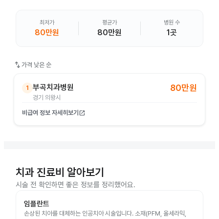
최저가
평균가
병원 수
80만원
80만원
1곳
swap_vert
가격 낮은 순
부곡치과병원
80만원
1
경기 의왕시
비급여 정보 자세히보기
open_in_new
치과 진료비 알아보기
시술 전 확인하면 좋은 정보를 정리했어요.
임플란트
손상된 치아를 대체하는 인공치아 시술입니다. 소재(PFM, 올세라믹,