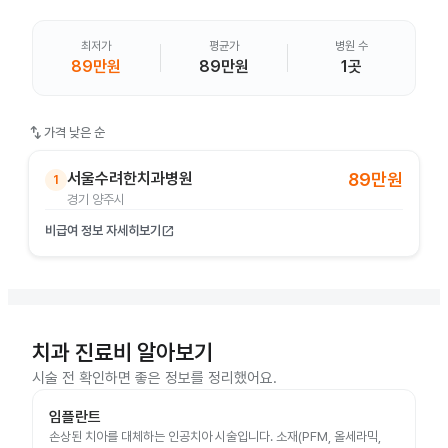
최저가
평균가
병원 수
89만원
89만원
1곳
swap_vert
가격 낮은 순
서울수려한치과병원
89만원
1
경기 양주시
비급여 정보 자세히보기
open_in_new
치과 진료비 알아보기
시술 전 확인하면 좋은 정보를 정리했어요.
임플란트
손상된 치아를 대체하는 인공치아 시술입니다. 소재(PFM, 올세라믹,