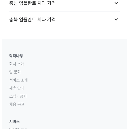
keyboard_arrow_down
충남
임플란트 치과
가격
keyboard_arrow_down
충북
임플란트 치과
가격
닥터나우
회사 소개
팀 문화
서비스 소개
제휴 안내
소식 · 공지
채용 공고
서비스