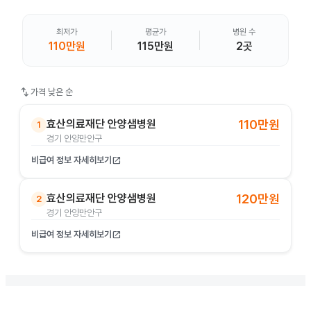
최저가
평균가
병원 수
110만원
115만원
2곳
swap_vert
가격 낮은 순
효산의료재단 안양샘병원
110만원
1
경기 안양만안구
비급여 정보 자세히보기
open_in_new
효산의료재단 안양샘병원
120만원
2
경기 안양만안구
비급여 정보 자세히보기
open_in_new