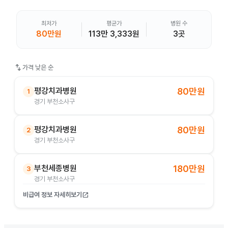
최저가
평균가
병원 수
80만원
113만 3,333원
3곳
swap_vert
가격 낮은 순
평강치과병원
80만원
1
경기 부천소사구
평강치과병원
80만원
2
경기 부천소사구
부천세종병원
180만원
3
경기 부천소사구
비급여 정보 자세히보기
open_in_new