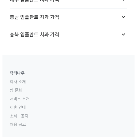
keyboard_arrow_down
충남
임플란트 치과
가격
keyboard_arrow_down
충북
임플란트 치과
가격
닥터나우
회사 소개
팀 문화
서비스 소개
제휴 안내
소식 · 공지
채용 공고