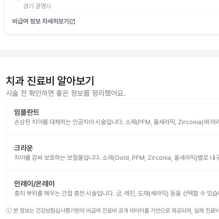
경기 광명시
비급여 정보 자세히보기
open_in_new
치과 진료비 알아보기
시술 전 확인하면 좋은 정보를 정리했어요.
임플란트
손상된 치아를 대체하는 인공치아 시술입니다. 소재(PFM, 올세라믹, Zirconia)에 
크라운
치아를 감싸 보호하는 보철물입니다. 소재(Gold, PFM, Zirconia, 올세라믹)별로
인레이/온레이
충치 부위를 메우는 간접 충전 시술입니다. 금, 레진, 도재(세라믹) 등을 선택할 수 있습
ⓘ
본 정보는 건강보험심사평가원의 비급여 진료비 공개 데이터를 기반으로 제공되며, 실제 진료비는