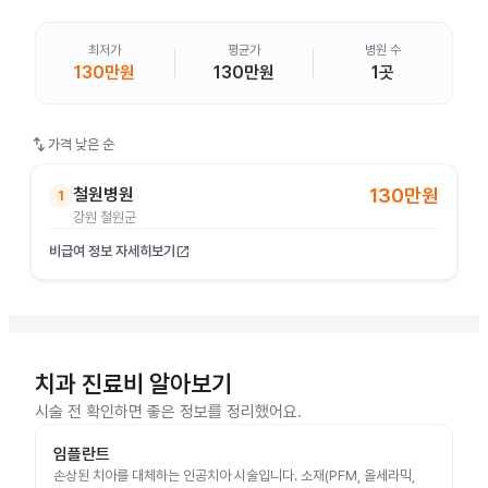
최저가
평균가
병원 수
130만원
130만원
1곳
swap_vert
가격 낮은 순
철원병원
130만원
1
강원 철원군
비급여 정보 자세히보기
open_in_new
치과 진료비 알아보기
시술 전 확인하면 좋은 정보를 정리했어요.
임플란트
손상된 치아를 대체하는 인공치아 시술입니다. 소재(PFM, 올세라믹,