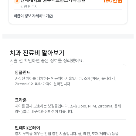
연세대학교 원주세브란스기독병원
190만원
8
강원 원주시
비급여 정보 자세히보기
open_in_new
치과 진료비 알아보기
시술 전 확인하면 좋은 정보를 정리했어요.
임플란트
손상된 치아를 대체하는 인공치아 시술입니다. 소재(PFM, 올세라믹,
Zirconia)에 따라 가격이 달라집니다.
크라운
치아를 감싸 보호하는 보철물입니다. 소재(Gold, PFM, Zirconia, 올세
라믹)별로 내구성과 심미성이 다릅니다.
인레이/온레이
충치 부위를 메우는 간접 충전 시술입니다. 금, 레진, 도재(세라믹) 등을