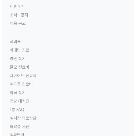
제휴 안내
소식 · 공지
채용 공고
서비스
비대면 진료
병원 찾기
탈모 진료비
다이어트 진료비
여드름 진료비
약국 찾기
건강 매거진
1분 FAQ
실시간 의료상담
의약품 사전
질환백과