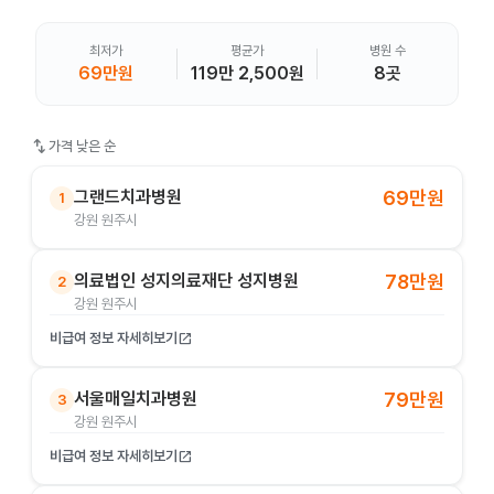
최저가
평균가
병원 수
69만원
119만 2,500원
8곳
swap_vert
가격 낮은 순
그랜드치과병원
69만원
1
강원 원주시
의료법인 성지의료재단 성지병원
78만원
2
강원 원주시
비급여 정보 자세히보기
open_in_new
서울매일치과병원
79만원
3
강원 원주시
비급여 정보 자세히보기
open_in_new