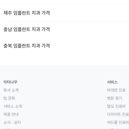
제주
임플란트 치과
가격
충남
임플란트 치과
가격
충북
임플란트 치과
가격
닥터나우
서비스
회사 소개
비대면 진료
팀 문화
병원 찾기
서비스 소개
탈모 진료비
제휴 안내
다이어트 진
소식 · 공지
여드름 진료비