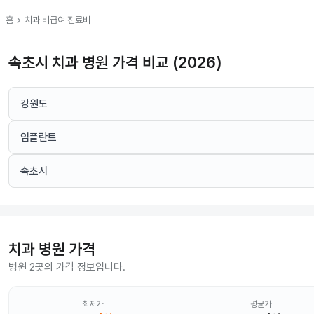
chevron_right
홈
치과
비급여 진료비
속초시 치과 병원 가격 비교 (2026)
강원도
임플란트
속초시
치과
병원 가격
병원 2곳의 가격 정보입니다.
최저가
평균가