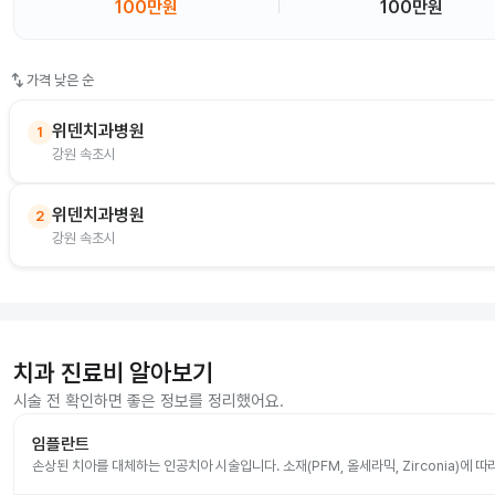
100만원
100만원
swap_vert
가격 낮은 순
위덴치과병원
1
강원 속초시
위덴치과병원
2
강원 속초시
치과 진료비 알아보기
시술 전 확인하면 좋은 정보를 정리했어요.
임플란트
손상된 치아를 대체하는 인공치아 시술입니다. 소재(PFM, 올세라믹, Zirconia)에 