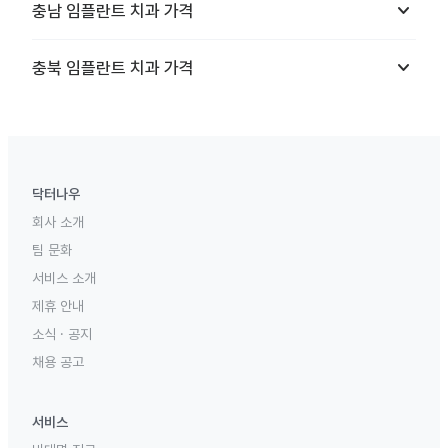
keyboard_arrow_down
충남
임플란트 치과
가격
keyboard_arrow_down
충북
임플란트 치과
가격
닥터나우
회사 소개
팀 문화
서비스 소개
제휴 안내
소식 · 공지
채용 공고
서비스