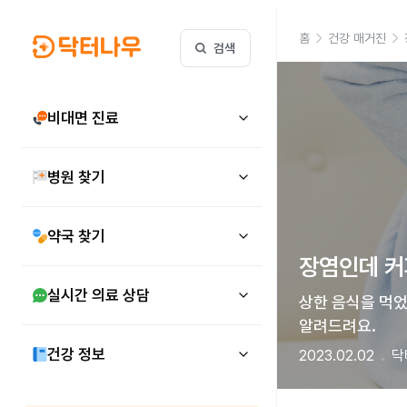
홈
건강 매거진
검색
비대면 진료
병원 찾기
약국 찾기
장염인데 커
실시간 의료 상담
상한 음식을 먹었
알려드려요.
건강 정보
2023.02.02
닥