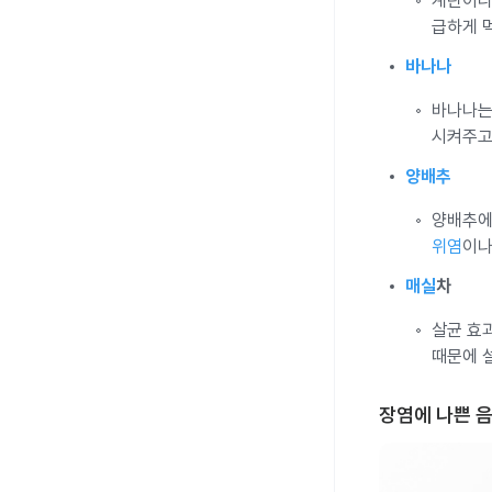
계란이나
급하게 
바나나
바나나는
시켜주고
양배추
양배추에
위염
이나
매실
차
살균 효
때문에 
장염에 나쁜 