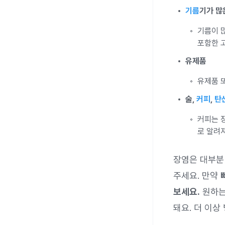
기름
기가 많
기름이 
포함한 
유제품
유제품 
술,
커피
,
탄
커피는 
로 알려
장염은 대부분
주세요. 만약
보세요.
원하는
돼요. 더 이상