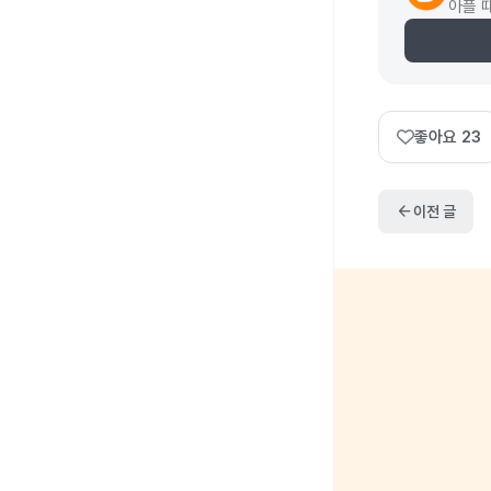
아플 
좋아요
23
arrow_back
이전 글