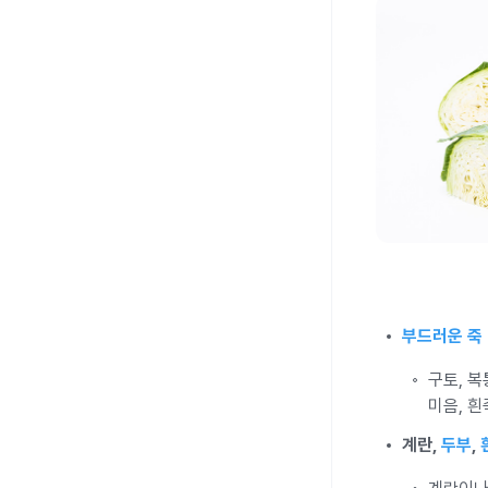
부드러운 죽
구토, 
미음, 흰
계란,
두부
,