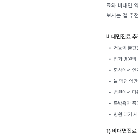
료와 비대면 
보시는 걸 추
비대면진료 
거동이 불편
집과 병원의 
회사에서 연
늘 먹던 약만
병원에서 다
독박육아 중
병원 대기 시
1) 비대면진료