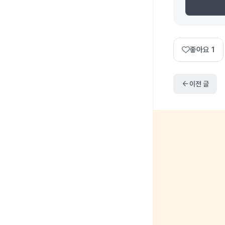
좋아요
1
arrow_back
이전 글