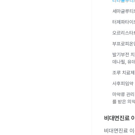
리라글루티
세마글루티드
터제파타이드
오르리스타트
부프로피온
발기부전 치
데나필, 유
조루 치료제
사후피임약 -
마약류 관리
를 받은 의
비대면진료 
비대면진료 이