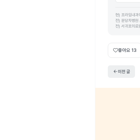
현
)
프라임내과
전
)
분당차병원 
전
)
서귀포의료원
좋아요
13
arrow_back
이전 글