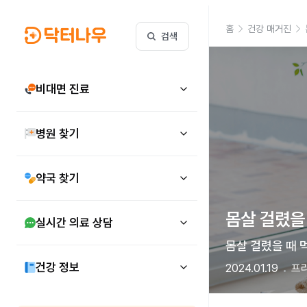
홈
건강 매거진
검색
비대면 진료
병원 찾기
약국 찾기
몸살 걸렸을
실시간 의료 상담
몸살 걸렸을 때 
건강 정보
2024.01.19
프