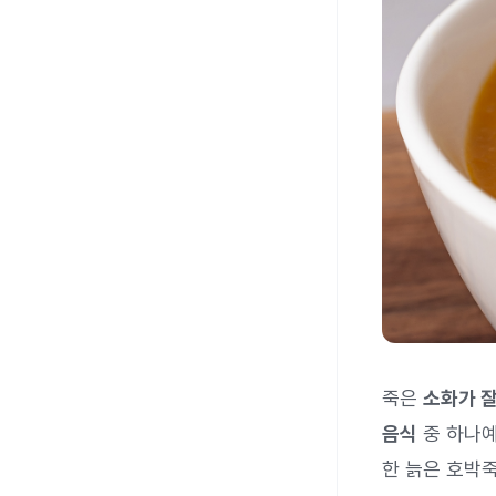
죽은
소화가 잘
음식
중 하나예
한 늙은 호박죽