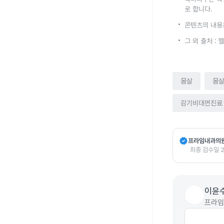
로 합니다.
콘텐츠의 내용
그 외 출처 :
몸살
몸
감기비대면진료
verified
프라임내과의
최종 검수일
이윤
프라임