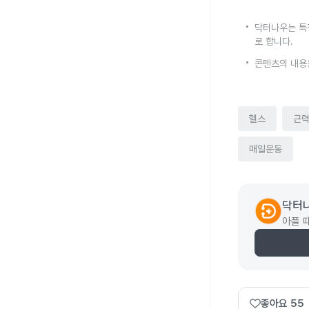
닥터나우는 특
로 합니다.
콘텐츠의 내용
헬스
근
매일운동
닥터
아플 
좋아요
55