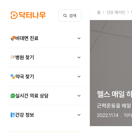
홈
건강 매거진
검색
비대면 진료
병원 찾기
약국 찾기
헬스 매일 
실시간 의료 상담
근력운동을 매일
건강 정보
2022.11.14
닥터