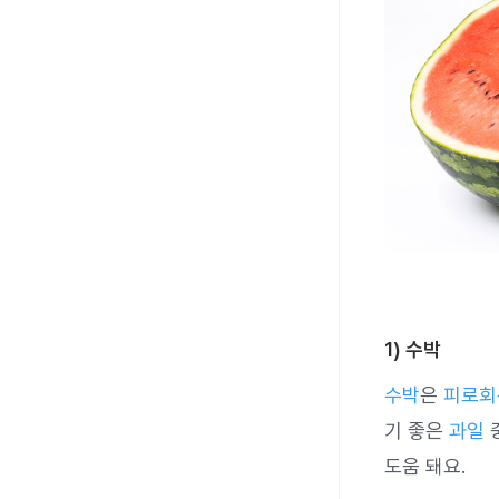
1) 수박
수박
은
피로회
기 좋은
과일
도움 돼요.