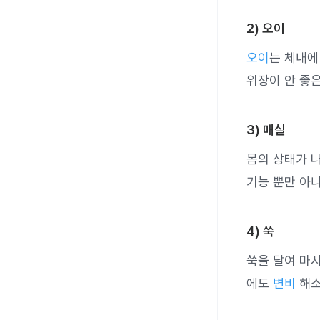
2) 오이
오이
는 체내에
위장이 안 좋은
3) 매실
몸의 상태가 
기능 뿐만 아
4) 쑥
쑥을 달여 마
에도
변비
해소