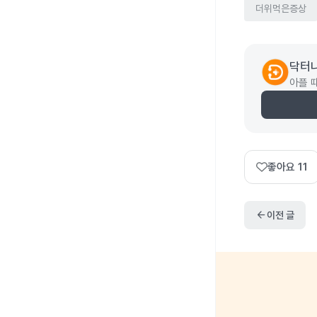
더위먹은증상
닥터
아플 
좋아요
11
arrow_back
이전 글