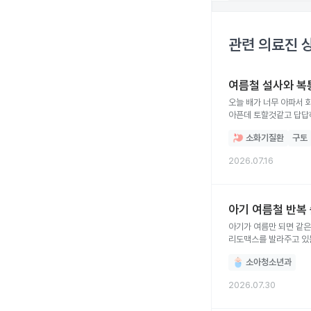
관련 의료진 
여름철 설사와 복
오늘 배가 너무 아파서 
아픈데 토할것같고 답답하
머리도 좀 어지러우면서 
소화기질환
구토
2026.07.16
아기 여름철 반복
아기가 여름만 되면 같은
리도맥스를 발라주고 있
소아청소년과
2026.07.30