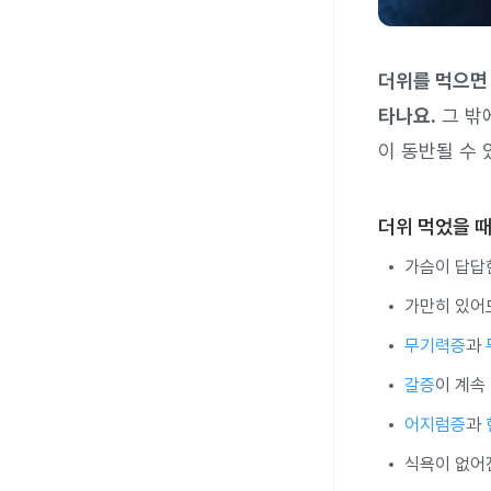
더위를 먹으
타나요.
그 밖
이 동반될 수 
더위 먹었을 때
가슴이 답답
가만히 있어
무기력증
과
갈증
이 계속
어지럼증
과
식욕이 없어