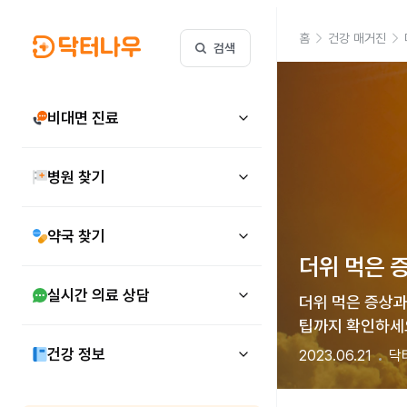
홈
건강 매거진
검색
비대면 진료
병원 찾기
약국 찾기
더위 먹은 
실시간 의료 상담
더위 먹은 증상과
팁까지 확인하세
건강 정보
2023.06.21
닥