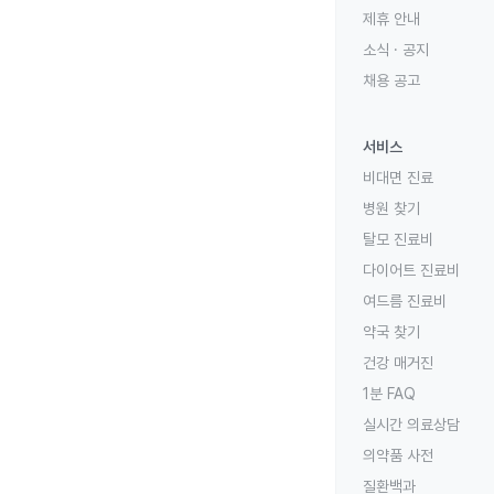
제휴 안내
소식 · 공지
채용 공고
서비스
비대면 진료
병원 찾기
탈모 진료비
다이어트 진료비
여드름 진료비
약국 찾기
건강 매거진
1분 FAQ
실시간 의료상담
의약품 사전
질환백과