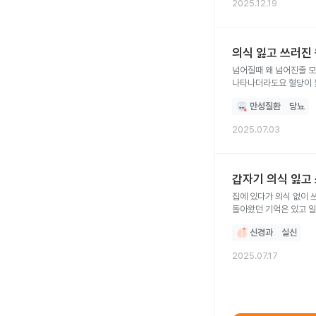
2025.12.19
의식 잃고 쓰러진
넘어질때 왜 넘어진줄 모르고 멍들고 이빨까지 바닥에 닿아서 쓰러진지 모르고 몇분인지 몇시간인지 일어나보니 통증이 2시간 넘어서
나타나더라도요 혈당이 높고 귀 어지러움 증이 있어서였을가요? 잠시 의식이 없는게 뇌문제 였을까요? 이러다가 사망하는걸까요? 두렵네요
어떤질환으로 이런것이
만성질환
당뇨
2025.07.03
갑자기 의식 잃고
집에 있다가 의식 없이 
돌아왔던 기억은 있고 일어났을 때는 그냥 자다가 깬
갔을 때도 지금 당장 증상 없으면 CT 찍어보면 된다고
신경과
실신
한데…
2025.07.17