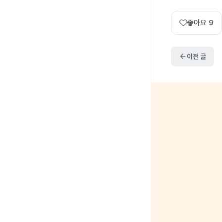
좋아요
9
arrow_back
이전 글