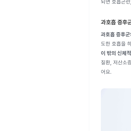
되면 호흡곤란,
과호흡 증후군
과호흡 증후군
도한 호흡을 
이 밖의 신체
질환, 저산소증
어요.