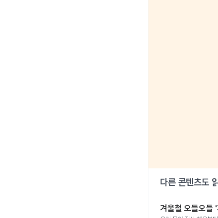
다른 콘텐츠도 
겨울철 오들오들 