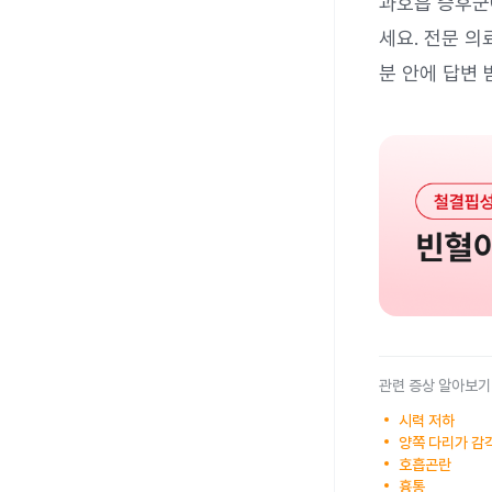
과호흡 증후군
세요. 전문 의
분 안에 답변 
관련 증상 알아보기
시력 저하
양쪽 다리가 감
호흡곤란
흉통