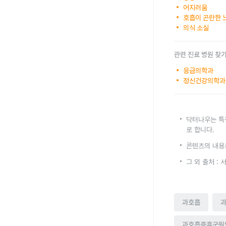
어지러움
호흡이 곤란한 
의식 소실
관련 진료 병원 찾
응급의학과
정신건강의학과
닥터나우는 특
로 합니다.
콘텐츠의 내용
그 외 출처 :
과호흡
과호흡증후군원