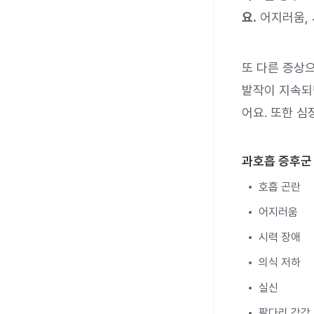
요.
어지러움, 
또 다른 증상으
발작이 지속되
어요. 또한 심
과호흡 증후군
호흡 곤란
어지러움
시력 장애
의식 저하
실신
팔다리 감각