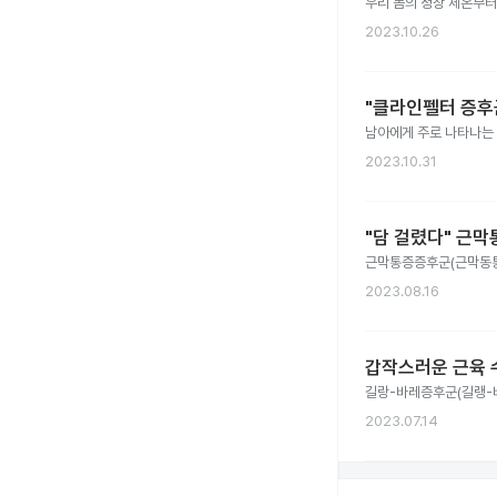
우리 몸의 정상 체온부터
2023.10.26
"클라인펠터 증후군
남아에게 주로 나타나는 
2023.10.31
"담 걸렸다" 근
근막통증증후군(근막동통증
2023.08.16
갑작스러운 근육 
길랑-바레증후군(길랭-바
2023.07.14