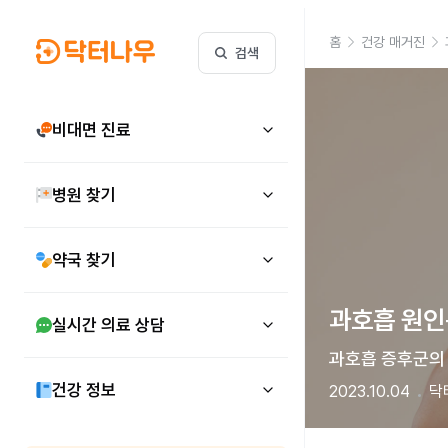
홈
건강 매거진
검색
비대면 진료
병원 찾기
약국 찾기
과호흡 원인은
실시간 의료 상담
과호흡 증후군의 
건강 정보
2023.10.04
닥