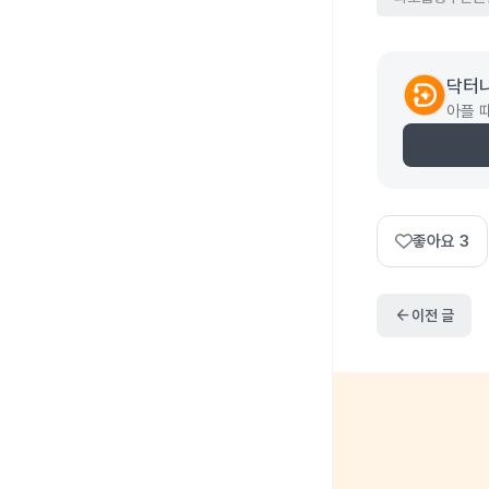
닥터
아플 
좋아요
3
arrow_back
이전 글