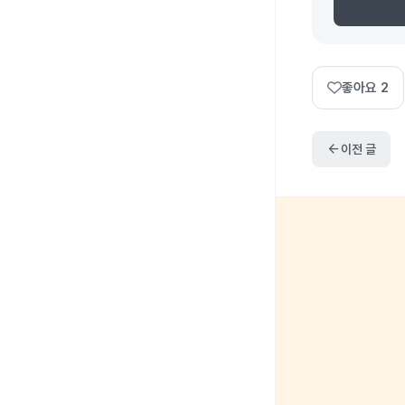
좋아요
2
arrow_back
이전 글