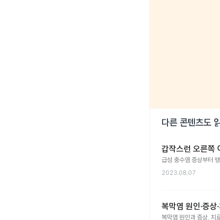
다른 콘텐츠도 
갑작스런 오른쪽 
급성 충수염 증상부터 맹장
2023.08.07
복막염 원인·증상·
복막염 원인과 증상, 치