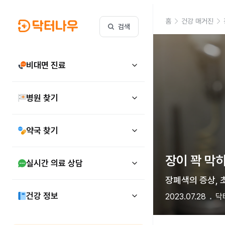
홈
건강 매거진
검색
비대면 진료
병원 찾기
약국 찾기
장이 꽉 막히
실시간 의료 상담
장폐색의 증상, 
건강 정보
2023.07.28
닥