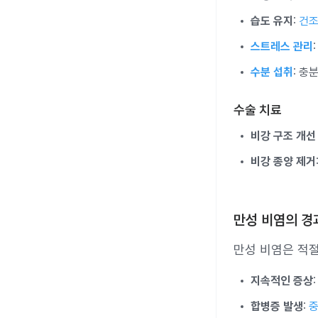
습도 유지
:
건
스트레스 관리
수분 섭취
: 충
수술 치료
비강 구조 개선
비강 종양 제거
만성 비염의 경
만성 비염은 적
지속적인 증상
합병증 발생
: