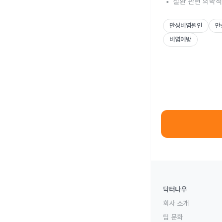
질환 관련 의학적
만성비염원인
만
비염예방
닥터나우
회사 소개
팀 문화