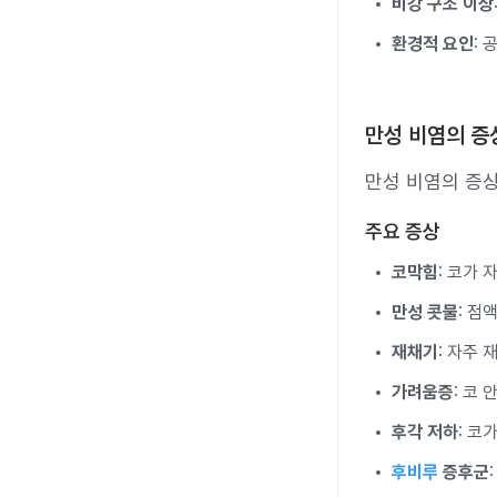
비강 구조 이상
환경적 요인
: 
만성 비염의 증
만성 비염의 증상
주요 증상
코막힘
: 코가 
만성 콧물
: 점
재채기
: 자주 
가려움증
: 코
후각 저하
: 코
후비루
증후군