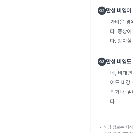
만성 비염이
Q
2
가벼운 경
다. 증상
다. 방치할
만성 비염도
Q
3
네, 비대면
이드 비강
되거나, 
다.
해당 정보는 지식