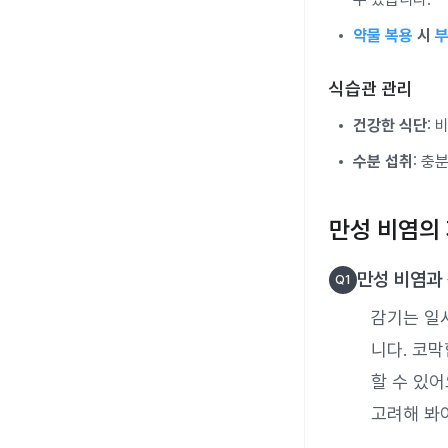
약물 복용
시
식습관 관리
건강한 식단
:
수분 섭취
: 충
만성 비염의 
만성 비염과
Q
1
감기는 일
니다. 코
할 수 있
고려해 봐