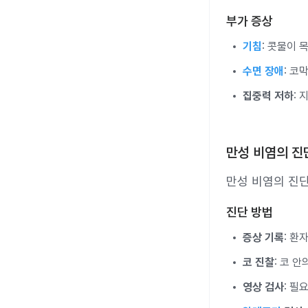
부가 증상
기침
: 콧물이 
수면 장애
: 코
집중력 저하
:
만성 비염의 진
만성 비염의 진
진단 방법
증상 기록
: 환
코 진찰
: 코 
영상 검사
: 필