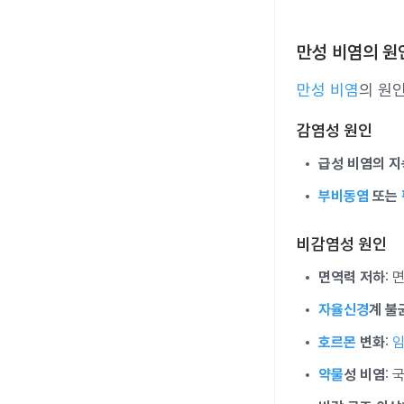
만성 비염의 원
만성 비염
의 원
감염성 원인
급성 비염의 지
부비동염
또는
비감염성 원인
면역력 저하
:
자율신경
계 불
호르몬
변화
:
약물
성 비염
: