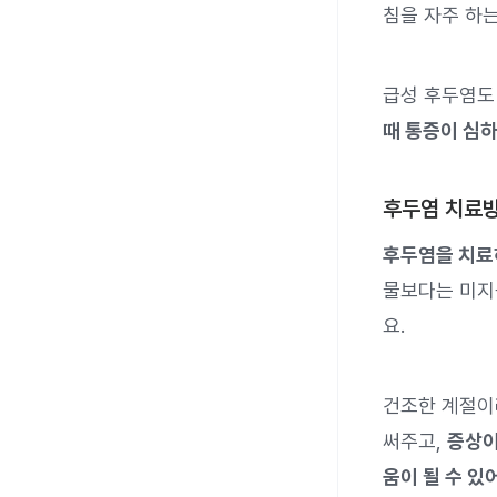
침을 자주 하는
급성 후두염도
때 통증이 심하
후두염 치료방
후두염을 치료
물보다는 미지
요.
건조한 계절이
써주고,
증상이
움이 될 수 있