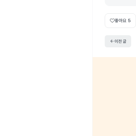
좋아요
5
arrow_back
이전 글