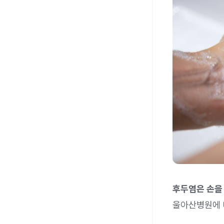
후두염은 손을
울아산병원에 