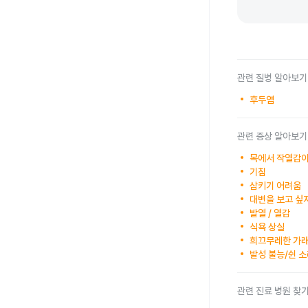
관련 질병 알아보기
후두염
관련 증상 알아보기
목에서 작열감이
기침
삼키기 어려움
대변을 보고 싶
발열 / 열감
식욕 상실
희끄무레한 가
발성 불능/쉰 
관련 진료 병원 찾