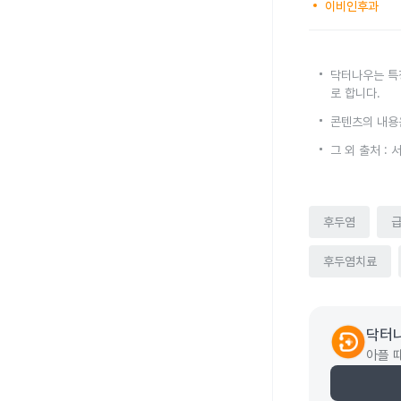
이비인후과
닥터나우는 특
로 합니다.
콘텐츠의 내용
그 외 출처 
후두염
후두염치료
닥터
아플 