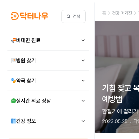
홈
건강 매거진
검색
비대면 진료
병원 찾기
약국 찾기
기침 잦고 목
예방법
실시간 의료 상담
환절기에 걸리기 
건강 정보
2023.05.25
닥