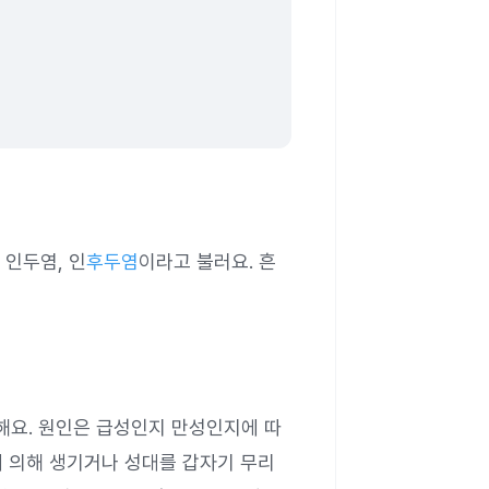
 인두염, 인
후두염
이라고 불러요. 흔
해요. 원인은 급성인지 만성인지에 따
 의해 생기거나 성대를 갑자기 무리