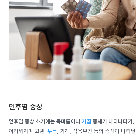
인후염 증상
인후염 증상 초기에는 목마름이나
기침
증세가 나타나다가,
어려워지며 고열,
두통
, 가래, 식욕부진 등의 증상이 나타날