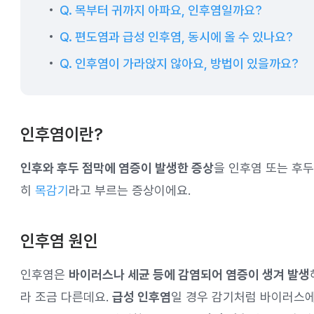
Q. 목부터 귀까지 아파요, 인후염일까요?
Q. 편도염과 급성 인후염, 동시에 올 수 있나요?
Q. 인후염이 가라앉지 않아요, 방법이 있을까요?
인후염이란?
인후와 후두 점막에 염증이 발생한 증상
을 인후염 또는 후두
히
목감기
라고 부르는 증상이에요.
인후염 원인
인후염은
바이러스나 세균 등에 감염되어 염증이 생겨 발생
라 조금 다른데요.
급성 인후염
일 경우 감기처럼 바이러스에