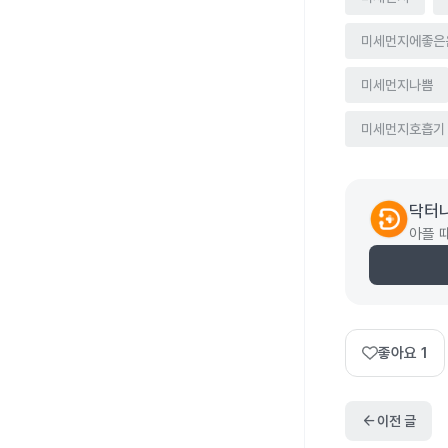
미세먼지에좋은
미세먼지나쁨
미세먼지호흡기
닥터
아플 
좋아요
1
arrow_back
이전 글