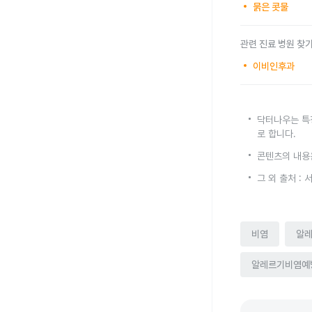
묽은 콧물
관련 진료 병원 찾
이비인후과
닥터나우는 특
로 합니다.
콘텐츠의 내용
그 외 출처 
비염
알
알레르기비염예