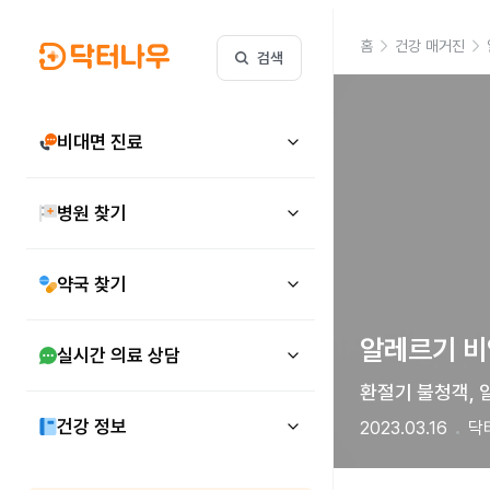
홈
건강 매거진
검색
비대면 진료
병원 찾기
약국 찾기
알레르기 비
실시간 의료 상담
환절기 불청객, 알
건강 정보
2023.03.16
닥