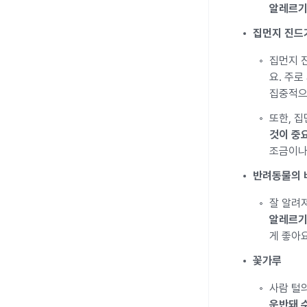
알레르기
집먼지 진드
집먼지 
요. 주로
집중적으
또한, 
것이 중
조금이나
반려동물의 
잘 알려
알레르기
게 좋아요
꽃가루
사람 털
운반돼 