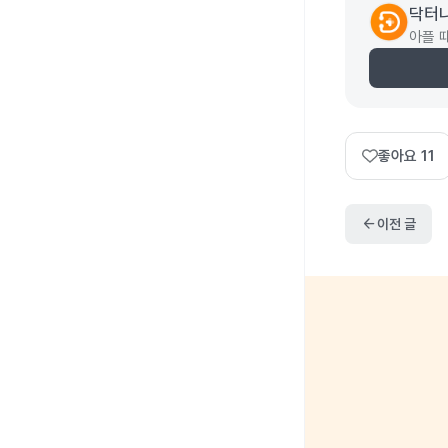
닥터
아플 
좋아요
11
arrow_back
이전 글