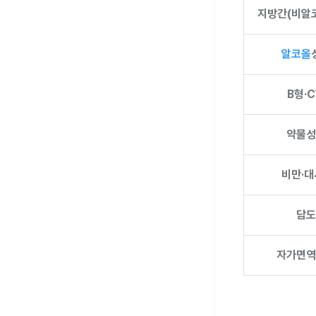
지방간(비알
알코올
B형·
약물성
비만·
담도
자가면역