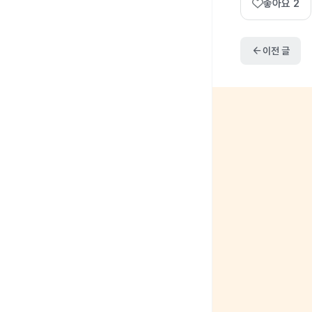
좋아요
2
arrow_back
이전 글