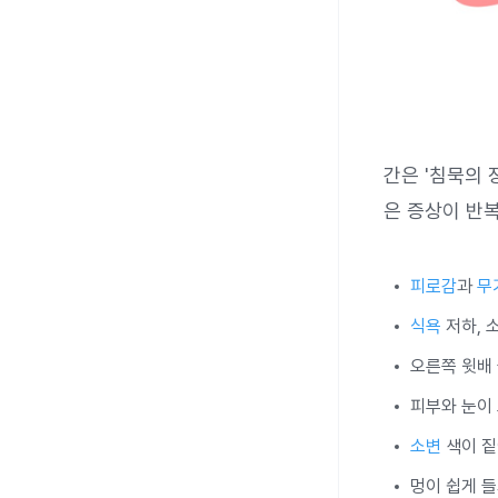
간은 '침묵의 
은 증상이 반복
피로감
과
무
식욕
저하, 
오른쪽 윗배
피부와 눈이
소변
색이 
멍이 쉽게 들