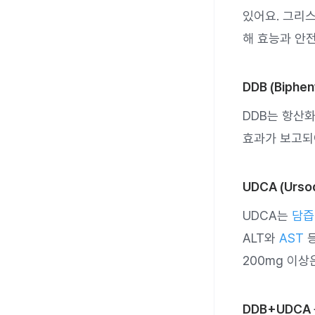
있어요. 그리스
해 효능과 안
DDB (Biphen
DDB는 항산화
효과가 보고되
UDCA (Ursod
UDCA는
담즙
ALT와
AST
등
200mg 이
DDB+UDCA