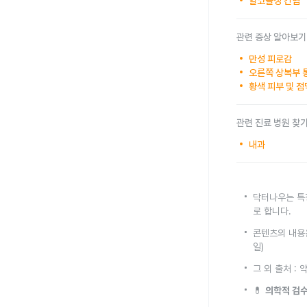
알코올성 간염
관련 증상 알아보기
만성 피로감
오른쪽 상복부 
황색 피부 및 점
관련 진료 병원 찾
내과
닥터나우는 특
로 합니다.
콘텐츠의 내용은
일)
그 외 출처 :
💊
의학적 검수