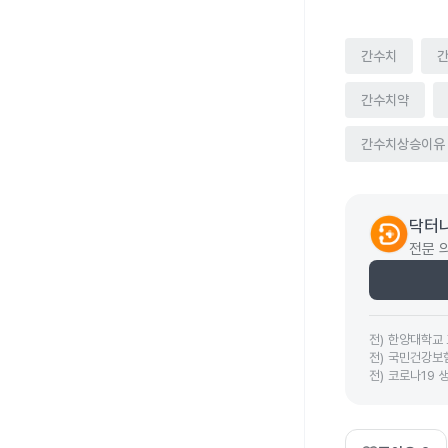
간수치
간수치약
간수치상승이유
닥터나
전문 
전
)
한양대학교 
전
)
국민건강보
전
)
코로나19 