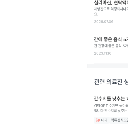
실리마린, 현탁액
지방간으로 걱정되시나요?
요.
2026.07.06
간에 좋은 음식 5
간 건강에 좋은 음식 5
2023.11.10
관련 의료진 
간수치를 낮추는 
감마GPT 수치만 높아요 만19세 여성입니다. 모든 간수치 당화혈색소 단백뇨 혈청 수치 등은 정상이나 감마 GPT만 혼자 52 (정상은 3
입니다 간수치를 낮추는 효과적인 방법이 무엇이 있을까요? 
있습니다. 생활 습관으로
내과
역류성식도
조금 낮은 체중) 간에 