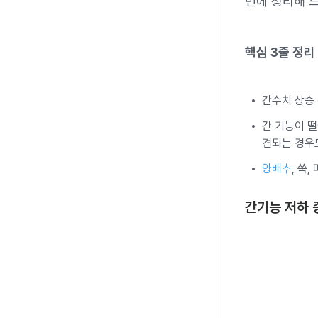
번에 정리해 
핵심 3줄 정리
간수치 상승
간 기능이 떨
견되는 경우
양배추
, 쑥
간기능 저하 